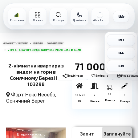
UA
Головна
Меню
Пошук
Дзвінок
WhatsApp
RU
НЕРУХОМІСТЬ У БОЛГАРІЇ
КВАРТИРИ
СОНЯЧНИЙ БЕРЕГ
2-КІМНАТНА КВАРТИРА З ВИДОМ НА ГОРИ В СОНЯЧНОМУ БЕРЕЗІ ID: 103298
UA
71 000€
2-кімнатна квартира з
EN
видом на гори в
Поділіться
Вибране
Роздрукув
Сонячному Березі ID:
103298
Форт Нокс Несебр,
63
103298
2
3
Сонячний Берег
Площа
ID
Кімнат
Поверх
Запит
Заплануйте
Вторинне житло