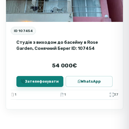
ліквідність нерухомості та приваблює
туристів і постійних мешканців.
ID 107454
Студія з виходом до басейну в Rose
Garden, Сонячний Берег ID: 107454
54 000€
Зателефонувати
WhatsApp
1
1
37