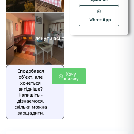
WhatsApp
Переглянути всі фото 8
Сподобався
Хочу
об'єкт, але
знижку
хочеться
вигідніше?
Напишіть -
дізнаємося,
скільки можна
заощадити.