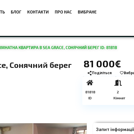
ТЬ
БЛОГ
КОНТАКТИ
ПРО НАС
ВИБРАНЕ
МНАТНА КВАРТИРА В SEA GRACE, СОНЯЧНИЙ БЕРЕГ ID: 81818
81 000€
ce, Сонячний берег
Поділіться
Вибр
81818
2
ID
Кімнат
Запит інформаці