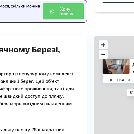
ємося, скільки можна
Хочу
знижку
ячному Березі,
артира в популярному комплексі
1 BD
1 БА
78
Сонячний берег. Цей об'єкт
·
·
мфортного проживання, так і для
81
є швидкий доступ до пляжу,
 біля моря вигідним вкладенням.
агальну площу 78 квадратних