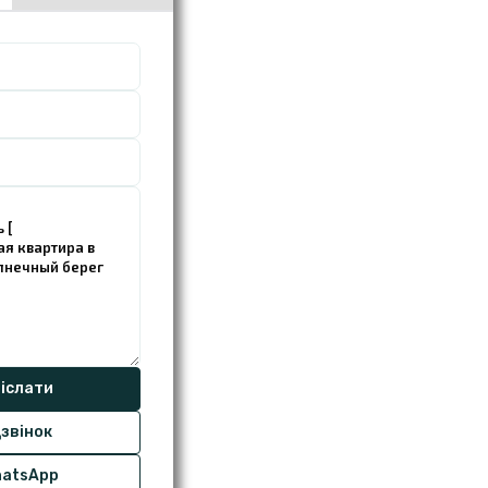
звінок
atsApp