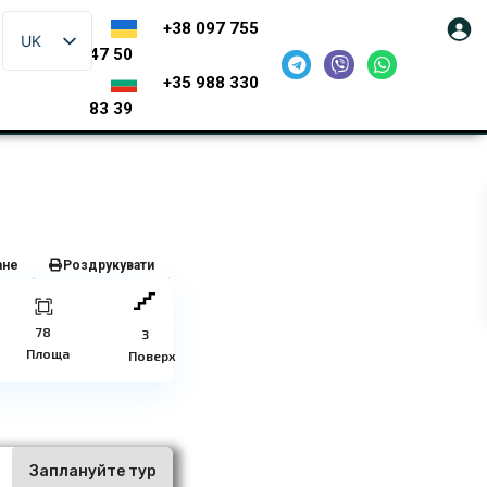
+38 097 755
UK
47 50
+35 988 330
83 39
ане
Роздрукувати
78
3
Площа
Поверх
ї
Заплануйте тур