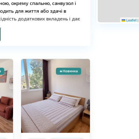
ною, окрему спальню, санвузол і
одить для життя або здачі в
ідність додаткових вкладень і дає
Leaflet
|
.
Сонячний
9
Берег
а
Продаж
🔥Новинка
Продаж
Новобуд
Вторинне житло
Розстрочка
ими під'їздами та доглянутою
які відкривається з квартири, що
та. Такса підтримки становить 8