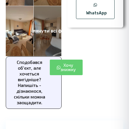
WhatsApp
Переглянути всі фото 17
Сподобався
Хочу
об'єкт, але
знижку
хочеться
вигідніше?
Напишіть -
дізнаємося,
скільки можна
заощадити.