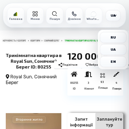
UA
Головна
Меню
Пошук
Дзвінок
WhatsApp
RU
НЕРУХОМІСТЬ У БОЛГАРІЇ
КВАРТИРИ
СОНЯЧНИЙ БЕРЕГ
ТРИКІМНАТНА КВАРТИРА В ROYAL SUN, СОНЯЧНИЙ БЕРЕГ ID: 80255
UA
120 000€
Трикімнатна квартира в
Royal Sun, Сонячний
EN
Поділіться
Вибране
Роздрукув
Берег ID: 80255
Royal Sun,
Сонячний
Берег
93
80255
3
4
Площа
ID
Кімнат
Поверх
Запит
Заплануйте
Вторинне житло
інформації
тур