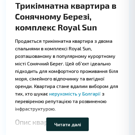
Трикімнатна квартира в
Сонячному Березі,
комплекс Royal Sun
Продається трикімнатна квартира з двома
спальнями в комплексі Royal Sun,
розташованому в популярному курортному
місті Сонячний Берег. Цей об'єкт ідеально
підходить для комфортного проживання біля
моря, сімейного відпочинку та вигідної
оренди. Квартира стане вдалим вибором для
тих, хто шукає
нерухомість у Болгарії
з
перевіреною репутацією та розвиненою
Leaflet
|
©
OpenStreetMap
інфраструктурою.
contributors
Опис квартири
Читати далі
Квартира розташована на четвертому