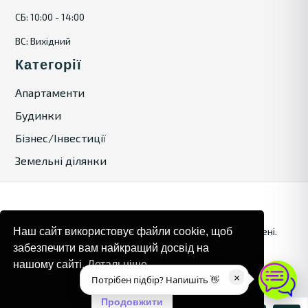
СБ: 10:00 - 14:00
ВС: Вихідний
Категорії
Апартаменти
Будинки
Бізнес/Інвестиції
Земельні ділянки
© 2024. Bulgaria Tours by Inrealr4u. Усі права захищені.
Наш сайт використовує файли cookie, щоб
забезпечити вам найкращий досвід на
Карта сайту
Політика конфіденційності
нашому сайті.
Детальніше
×
Потрібен підбір? Напишіть 👋
Продовжити