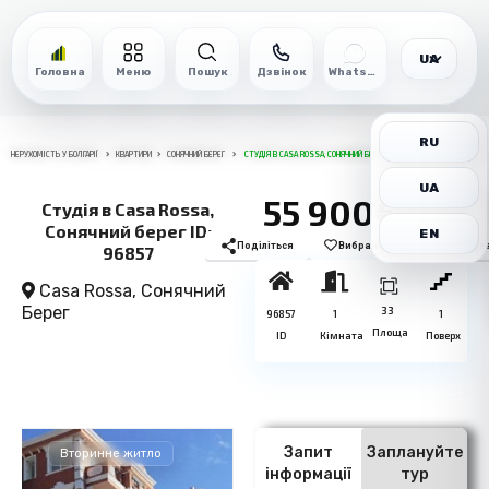
UA
Головна
Меню
Пошук
Дзвінок
WhatsApp
RU
НЕРУХОМІСТЬ У БОЛГАРІЇ
КВАРТИРИ
СОНЯЧНИЙ БЕРЕГ
СТУДІЯ В CASA ROSSA, СОНЯЧНИЙ БЕРЕГ ID: 96857
UA
55 900€
Студія в Casa Rossa,
Сонячний берег ID:
EN
Поділіться
Вибране
Роздрукув
96857
Casa Rossa,
Сонячний
Берег
33
96857
1
1
Площа
ID
Кімната
Поверх
Запит
Заплануйте
Вторинне житло
інформації
тур