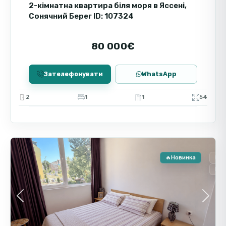
2-кімнатна квартира біля моря в Яссені,
Сонячний Берег ID: 107324
80 000€
Зателефонувати
WhatsApp
2
1
1
54
Сонячний
9
Берег
🔥Новинка
Пр
Вто
Previous
Next