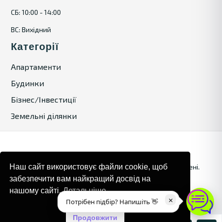
СБ: 10:00 - 14:00
ВС: Вихідний
Категорії
Апартаменти
Будинки
Бізнес/Інвестиції
Земельні ділянки
© 2024. Bulgaria Tours by Inrealr4u. Усі права захищені.
Наш сайт використовує файли cookie, щоб
забезпечити вам найкращий досвід на
Карта сайту
Політика конфіденційності
нашому сайті.
Детальніше
×
Потрібен підбір? Напишіть 👋
Продовжити