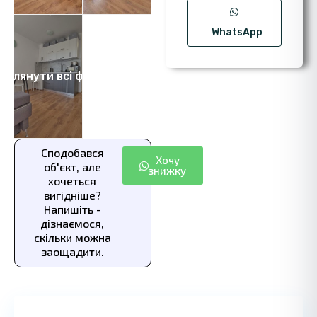
WhatsApp
еглянути всі фото 11
Сподобався
Хочу
об'єкт, але
знижку
хочеться
вигідніше?
Напишіть -
дізнаємося,
скільки можна
заощадити.