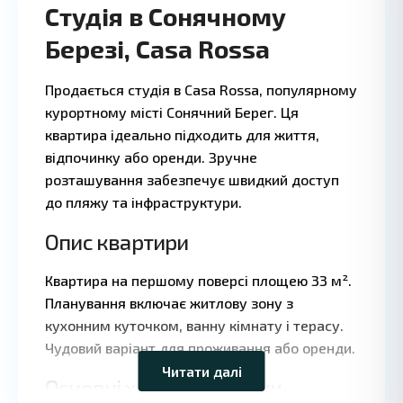
Студія в Сонячному
Березі, Casa Rossa
Продається студія в Casa Rossa, популярному
курортному місті Сонячний Берег. Ця
квартира ідеально підходить для життя,
відпочинку або оренди. Зручне
розташування забезпечує швидкий доступ
до пляжу та інфраструктури.
Опис квартири
Квартира на першому поверсі площею 33 м².
Leaflet
|
©
Планування включає житлову зону з
OpenStreetMap
кухонним куточком, ванну кімнату і терасу.
contributors
Чудовий варіант для проживання або оренди.
Читати далі
Основні характеристики