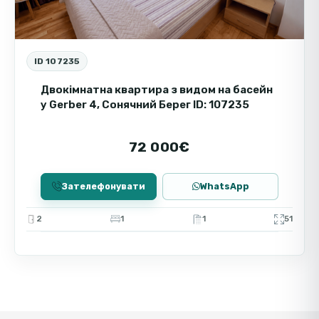
ID 107235
Двокімнатна квартира з видом на басейн
у Gerber 4, Сонячний Берег ID: 107235
72 000€
Зателефонувати
WhatsApp
2
1
1
51