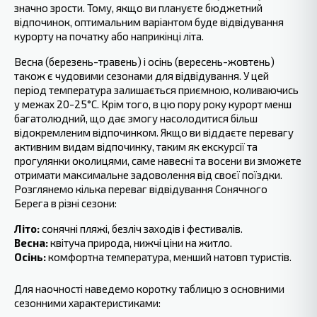
‍значно зрости. Тому, якщо ви плануєте бюджетний
відпочинок, оптимальним варіантом буде відвідування
курорту на початку або наприкінці літа.
Весна (березень-травень) і осінь (вересень-жовтень)
також є чудовими сезонами для відвідування. У цей
період температура залишається приємною, коливаючись
у межах 20-25°C. Крім того, в цю пору року курорт менш
багатолюдний, що дає змогу насолодитися більш
відокремленим відпочинком. Якщо ви віддаєте перевагу
активним видам відпочинку, таким як екскурсії та
прогулянки околицями, саме навесні та восени ви зможете
отримати максимальне задоволення від своєї поїздки.
Розглянемо кілька переваг відвідування Сонячного
Берега в різні сезони:
Літо:
сонячні пляжі, безліч заходів і фестивалів.
Весна:
квітуча природа, нижчі ціни на житло.
Осінь:
комфортна температура, менший натовп туристів.
Для наочності наведемо коротку таблицю з основними
сезонними характеристиками: