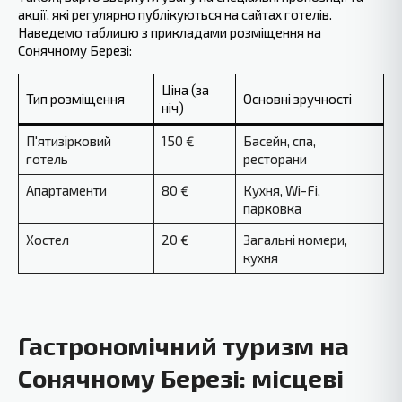
акції, які регулярно публікуються на сайтах готелів.
Наведемо таблицю з прикладами розміщення на
Сонячному Березі:
Ціна (за
Тип розміщення
Основні зручності
ніч)
П'ятизірковий
150 €
Басейн, спа,
готель
ресторани
Апартаменти
80 €
Кухня, Wi-Fi,
парковка
Хостел
20 €
Загальні номери,
кухня
Гастрономічний туризм на
Сонячному Березі: місцеві