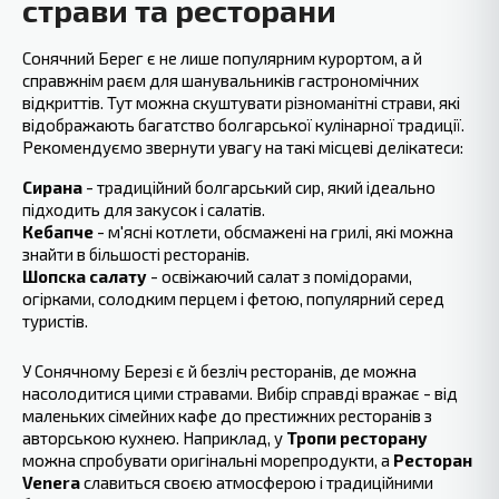
страви та ресторани
Сонячний Берег є не лише популярним курортом, а й
справжнім ‍раєм для шанувальників гастрономічних
відкриттів. Тут можна скуштувати різноманітні страви, які
‍відображають багатство болгарської кулінарної традиції.
Рекомендуємо звернути увагу на такі місцеві делікатеси:
Сирана
- традиційний болгарський сир, який ідеально‍
підходить для закусок і салатів.
Кебапче
- м'ясні котлети, обсмажені на грилі, які можна
знайти в більшості ресторанів.
Шопска салату
- освіжаючий салат‍ з помідорами,
огірками, солодким перцем ‍і фетою, популярний серед
туристів.
У Сонячному Березі є й безліч ‍ресторанів, де можна
насолодитися цими стравами. Вибір справді вражає - від
маленьких сімейних кафе до престижних ресторанів з
авторською кухнею. Наприклад, у
Тропи ресторану
можна спробувати оригінальні морепродукти, а
Ресторан
Venera‍
славиться своєю атмосферою і традиційними