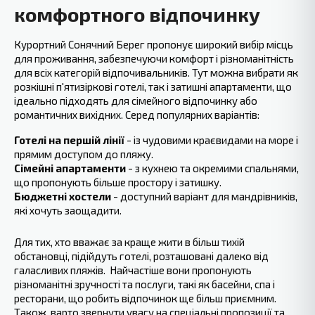
‍комфортного відпочинку
Курортний Сонячний Берег пропонує широкий вибір місць
для проживання, забезпечуючи комфорт і різноманітність
для всіх категорій відпочивальників. Тут можна вибрати як
розкішні п'ятизіркові готелі, так і затишні апартаменти, що
ідеально підходять для сімейного відпочинку або
романтичних вихідних. Серед популярних варіантів:
Готелі на першій лінії
-‍ із чудовими краєвидами на море і
прямим доступом до пляжу.
Сімейні апартаменти
- з кухнею та окремими спальнями,
що пропонують більше простору і затишку.
Бюджетні хостели
- доступний варіант для мандрівників,
які хочуть заощадити.
Для тих, хто вважає за краще жити в більш тихій
обстановці, підійдуть готелі, розташовані далеко від
галасливих пляжів. ‍ Найчастіше вони пропонують
різноманітні зручності та послуги, такі як басейни, спа і
ресторани, що робить відпочинок ще більш приємним.
‍Також, варто звернути увагу на спеціальні ‍пропозиції та