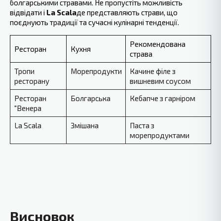
болгарськими стравами. Не пропустіть можливість
відвідати і
La Scala
де представляють страви, що
поєднують традиції та сучасні кулінарні тенденції.
Рекомендована
Ресторан
Кухня
страва
Тропи
Морепродукти
Качине філе з
ресторану
вишневим соусом
Ресторан
Болгарська
Кебапче з гарніром
"Венера
La Scala
Змішана
Паста з
морепродуктами
Висновок