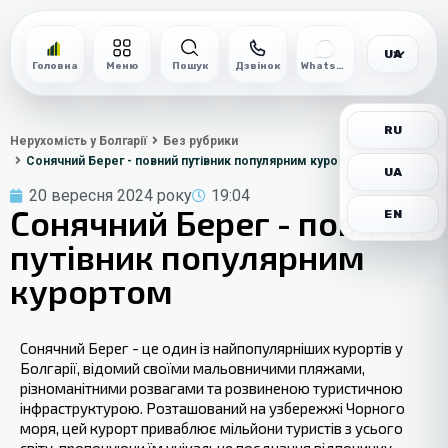
UA
Головна
Меню
Пошук
Дзвінок
WhatsApp
RU
Нерухомість у Болгарії
Без рубрики
Сонячний Берег - повний путівник популярним курортом
UA
20 вересня 2024 року
19:04
Сонячний Берег - повний
EN
путівник популярним
курортом
Сонячний Берег - це один із найпопулярніших курортів у
Болгарії, відомий своїми мальовничими пляжами,
різноманітними розвагами та розвиненою туристичною
інфраструктурою. Розташований на узбережжі Чорного
моря, цей курорт приваблює мільйони туристів з усього