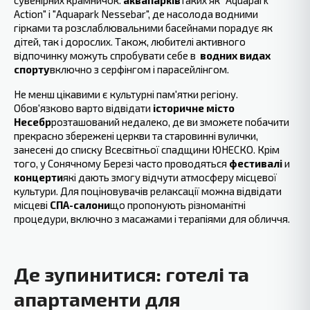
сувенірних крамничок.
аквапарків
таких як "Aquapark
Action" і "Aquapark Nessebar", де насолода водними
гірками та розслаблювальними басейнами порадує як
дітей, так і дорослих. Також, любителі активного
відпочинку можуть спробувати себе в ‍
водних видах
спорту
включно з серфінгом і парасейлінгом.
Не менш цікавими є культурні пам'ятки регіону.
Обов'язково варто відвідати
історичне місто
Несебр
розташований недалеко, де ви зможете побачити
прекрасно збережені церкви та старовинні вулички,
занесені до списку Всесвітньої спадщини ЮНЕСКО. Крім
того, у Сонячному Березі часто проводяться
фестивалі
и‍
концерти
які дають змогу відчути атмосферу місцевої
культури. Для поціновувачів релаксації можна відвідати
місцеві
СПА-салони
що пропонують різноманітні
процедури, включно з масажами і терапіями для обличчя.
Де зупинитися: готелі та
апартаменти для