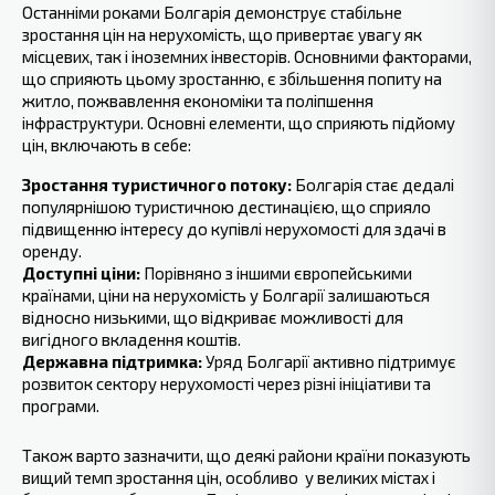
Останніми роками Болгарія ‍демонструє стабільне
зростання цін на нерухомість, що привертає увагу як
місцевих, так і іноземних інвесторів. Основними факторами,
що сприяють цьому зростанню, є збільшення попиту на
житло, пожвавлення економіки та поліпшення
інфраструктури. Основні елементи, що сприяють підйому
цін, включають в себе:
Зростання туристичного потоку:
Болгарія стає дедалі
популярнішою туристичною дестинацією, що сприяло
‍підвищенню інтересу до купівлі нерухомості для здачі в
оренду.
Доступні ціни:
Порівняно з іншими європейськими
країнами, ціни на нерухомість у Болгарії залишаються
відносно низькими, що відкриває ‍можливості для
вигідного вкладення коштів.
Державна підтримка:
Уряд Болгарії активно підтримує
розвиток сектору нерухомості через різні ініціативи та
програми.
Також варто зазначити, що деякі райони країни показують
вищий темп зростання цін, особливо ‍ у великих містах і ‍