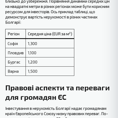
близько до узбережжя. Порівняння динаміки середніх цін
на квадратні метри в різних регіонах може бути корисним
ресурсом для інвесторів.‍ Ось приклад таблиці, що
демонструє вартість нерухомості в різних частинах
Болгарії:
Регіон
Середня ціна (EUR за м²)
Софія
1,300
Пловдив
1,100
Бургас
1,200
Варна
1,500
Правові аспекти та переваги
для громадян ЄС
Інвестування в нерухомість‍ Болгарії надає громадянам
країн Європейського Союзу низку правових переваг. По-