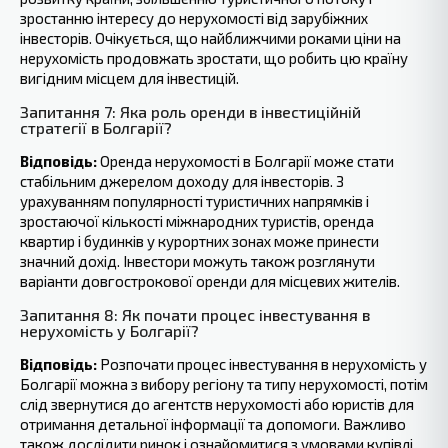
зростанню інтересу до нерухомості‍ від зарубіжних
інвесторів. Очікується, що найближчими роками ціни на
нерухомість продовжать зростати, що робить цю ‍країну
‍вигідним місцем для інвестицій.
Запитання 7: Яка роль оренди в інвестиційній
стратегії в Болгарії?
Відповідь:
Оренда нерухомості в Болгарії може стати
стабільним джерелом доходу для інвесторів. З
урахуванням популярності туристичних напрямків і
зростаючої кількості міжнародних туристів, оренда
квартир і будинків у курортних зонах може принести
значний дохід. Інвестори можуть також розглянути
варіанти довгострокової оренди для місцевих жителів.
Запитання 8: Як почати процес інвестування в
нерухомість у Болгарії?
Відповідь:
Розпочати процес інвестування в нерухомість у
Болгарії можна з вибору‍ регіону та типу нерухомості, потім
слід звернутися до агентств нерухомості або юристів для
отримання детальної інформації та допомоги. Важливо
також‍ дослідити ринок і ознайомитися з умовами купівлі.