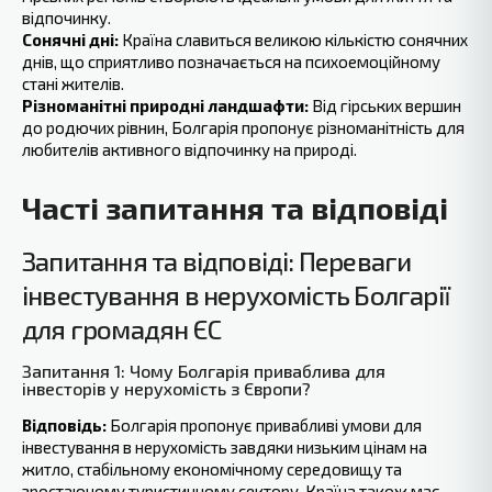
відпочинку.
Сонячні дні:
Країна славиться великою кількістю сонячних
днів, що сприятливо позначається на психоемоційному
стані жителів.
Різноманітні природні ландшафти:
Від гірських вершин
до родючих рівнин, Болгарія пропонує різноманітність для
любителів активного відпочинку на природі.
Часті запитання та ‍відповіді
Запитання та відповіді: Переваги
інвестування в нерухомість Болгарії
для громадян ЄС
Запитання 1: Чому Болгарія приваблива для
інвесторів у нерухомість з Європи?
Відповідь:
Болгарія пропонує привабливі умови для
інвестування в нерухомість завдяки низьким цінам на
житло, стабільному економічному середовищу та
зростаючому туристичному сектору. Країна також має