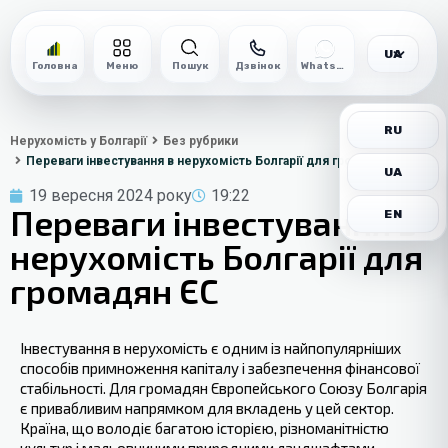
UA
Головна
Меню
Пошук
Дзвінок
WhatsApp
RU
Нерухомість у Болгарії
Без рубрики
Переваги інвестування в нерухомість Болгарії для громадян ЄС
UA
19 вересня 2024 року
19:22
Переваги інвестування в
EN
нерухомість Болгарії для
громадян ЄС
Інвестування в нерухомість ‍є одним із найпопулярніших
способів примноження капіталу і забезпечення фінансової
стабільності. Для громадян Європейського Союзу Болгарія
є привабливим напрямком для вкладень у ‍цей сектор.
Країна, що володіє багатою історією, різноманітністю