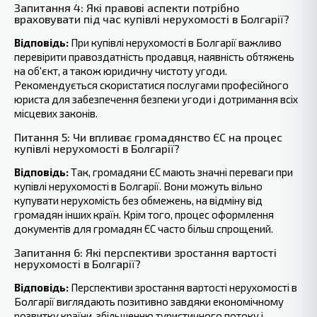
Запитання 4: Які правові аспекти потрібно
враховувати під час купівлі нерухомості в Болгарії?
Відповідь:
При купівлі нерухомості в Болгарії важливо
перевірити правоздатність продавця, наявність обтяжень
на об'єкт, а також юридичну чистоту угоди.
Рекомендується скористатися послугами професійного
юриста для забезпечення безпеки‍ угоди і дотримання всіх
місцевих законів.
Питання 5: Чи впливає громадянство ЄС на процес
купівлі нерухомості в Болгарії?
Відповідь:
Так, громадяни ЄС мають значні переваги при
купівлі нерухомості в Болгарії. Вони можуть вільно
купувати нерухомість без обмежень, на відміну від
громадян інших країн. Крім‍ того, процес оформлення
документів для громадян ЄС часто більш‍ спрощений.
Запитання 6: Які перспективи зростання вартості
нерухомості в Болгарії?
Відповідь:
Перспективи зростання вартості нерухомості в
Болгарії виглядають позитивно завдяки економічному
розвитку країни, збільшенню туристичного потоку і