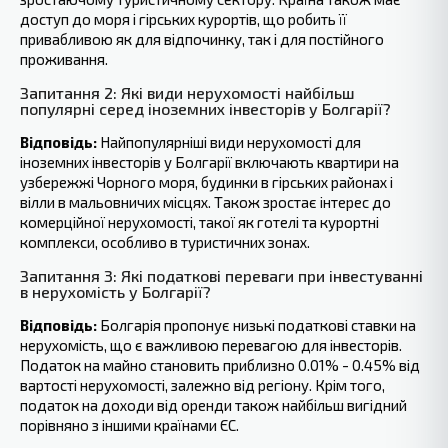
доступ до моря і гірських курортів, що робить її
привабливою як для відпочинку,‍ так і для постійного
проживання.
Запитання 2: Які види нерухомості найбільш
популярні серед іноземних інвесторів у Болгарії?
Відповідь:
Найпопулярніші види нерухомості для
іноземних інвесторів у Болгарії включають квартири на
узбережжі Чорного моря, будинки в гірських районах і
вілли в мальовничих місцях. Також зростає інтерес до
комерційної нерухомості, такої як‍ готелі та курортні
комплекси, особливо в туристичних зонах.
Запитання 3: Які податкові‍ переваги при інвестуванні
в нерухомість у Болгарії?
Відповідь:
Болгарія пропонує‍ низькі податкові ставки на
нерухомість, що є важливою перевагою для інвесторів.
Податок на майно становить приблизно 0.01% - 0.45% від
вартості нерухомості, залежно від регіону. Крім того,
податок на доходи від оренди також найбільш вигідний
порівняно з іншими країнами ЄС.