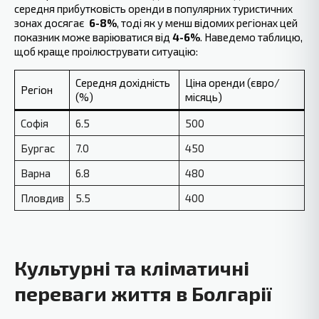
середня ‍прибутковість оренди в популярних туристичних
зонах досягає ‍
6-8%
, тоді як у менш відомих регіонах цей
показник може‍ варіюватися від
4-6%
. Наведемо таблицю,
щоб краще проілюструвати ситуацію:
Середня дохідність
Ціна оренди (євро/
Регіон
(%)
місяць)
Софія
6.5
500
Бургас
7.0
450
Варна
6.8
480
Пловдив
5.5
400
Культурні та кліматичні
переваги життя в Болгарії