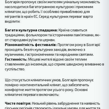
Болгарія пропонує своїм жителям унікальну можливість
насолодитися багатогранною культурою і приємним
кліматом, що робить її особливо привабливою для
мігрантів із країн ЄС. Серед культурних переваг варто
виділити:
Багата культурна спадщина:
Країна славиться
традиціями, фольклором та історичними пам'ятками, як-
от стародавні руїни та церкви.
Різноманітність фестивалів:
Протягом року в Болгарії
проходять безліч культурних заходів, включно з
музичними, гастрономічними та народними святами.
Гостинність:
Місцеві жителі відомі своїм теплим
ставленням до іноземців, що сприяє швидкому вливанню в
суспільство.
Що стосується кліматичних умов, Болгарія пропонує
помірно-континентальний‍ клімат, що забезпечить
комфортне життя протягом усього року. Основні
кліматичні переваги включають:
Чисте повітря:
Низький рівень забруднення та наявність
гірських регіонів створюють ідеальні умови для життя та