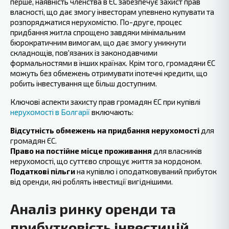
перше, наявність членства в ЄС забезпечує захист прав
власності, що дає змогу інвесторам упевнено купувати та
розпоряджатися нерухомістю. По-друге, процес
придбання житла спрощено завдяки мінімальним
бюрократичним вимогам, що дає змогу уникнути
складнощів, пов'язаних із законодавчими
формальностями в інших країнах. Крім того, громадяни ЄС
можуть без обмежень отримувати іпотечні кредити, що
робить інвестування ще більш ‍доступним.
Ключові аспекти захисту прав громадян ЄС при‍ купівлі
нерухомості в Болгарії
включають:
Відсутність‍ обмежень на придбання нерухомості
для
громадян ЄС.
Право на постійне місце проживання
для власників
нерухомості, що суттєво спрощує життя за кордоном.
Податкові пільги
на купівлю‍ і оподатковуваний прибуток
від оренди, які роблять інвестиції вигіднішими.
Аналіз ринку оренди та
прибутковість інвестицій