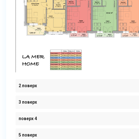
гарантією якості будівництва.
2 поверх
3 поверх
поверх 4
5 поверх