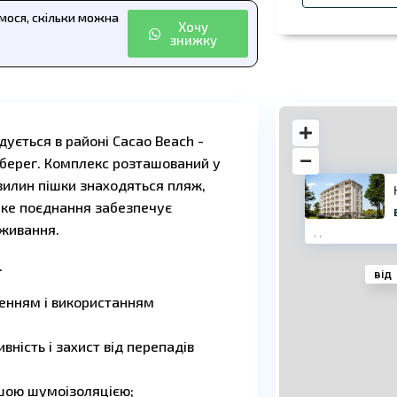
ємося, скільки можна
Хочу
знижку
ується в районі Cacao Beach -
 берег. Комплекс розташований у
 хвилин пішки знаходяться пляж,
аке поєднання забезпечує
оживання.
·
·
.
від
ленням і використанням
вність і захист від перепадів
ошою шумоізоляцією;