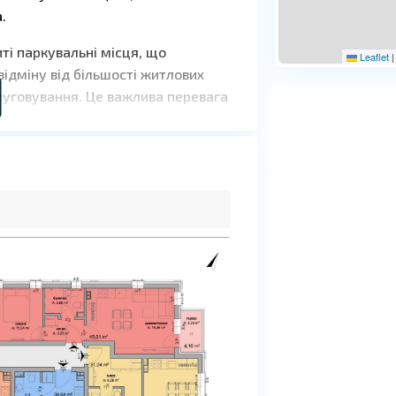
.
иті паркувальні місця, що
Leaflet
|
відміну від більшості житлових
слуговування. Це важлива перевага
вих щорічних витрат.
 якість будівництва, зручне
ійдуть як для особистого
ній сезон.
абудовника.
ання поруч із Cacao Beach,
 Для покупців це зручний варіант
рії за доступною ціною з