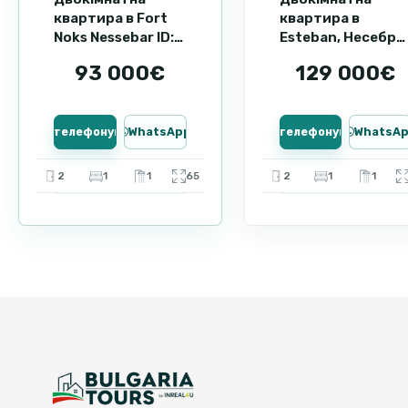
квартира в Fort
квартира в
Noks Nessebar ID:
Esteban, Несебр
87125
ID: 84271
93 000€
129 000€
Зателефонувати
WhatsApp
Зателефонувати
WhatsA
2
1
1
65
2
1
1