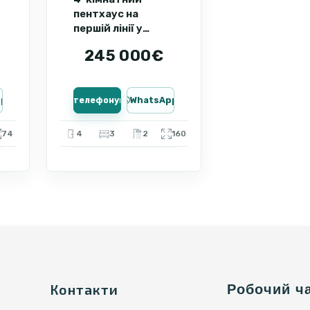
пентхаус на
першій лінії у
Святому Власі ID:
245 000€
107164
pp
Зателефонувати
WhatsApp
74
4
3
2
160
Контакти
Робочий ч