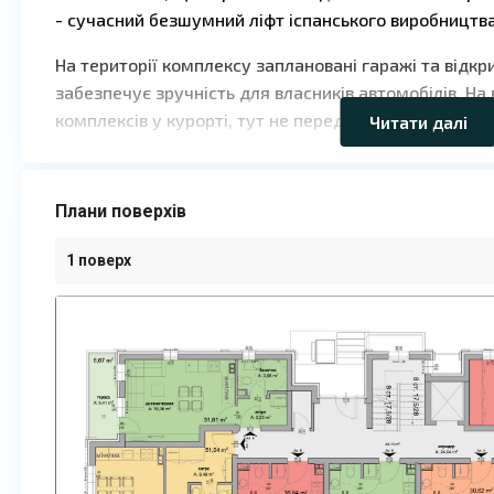
- сучасний безшумний ліфт іспанського виробництва
На території комплексу заплановані гаражі та відкр
забезпечує зручність для власників автомобілів. На 
комплексів у курорті, тут не передбачена такса об
Читати далі
для покупців, які шукають нерухомість без додатко
Проєкт орієнтований на клієнтів, які цінують сучасну
Плани поверхів
розташування і прозорі умови купівлі. Квартири під
проживання біля моря, так і для здачі в оренду в літ
1 поверх
Доступна купівля в розстрочку безпосередньо від з
Ціни від забудовника:
- студії - від 45 500 €;
- двокімнатні апартаменти - від 65 500 €.
Комплекс вигідно виділяється поєднанням розташув
відсутністю щорічних такс і можливістю розстрочки.
придбання нерухомості в найбільшому курорті Болга