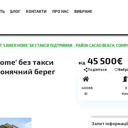
ТЬ
БЛОГ
КОНТАКТИ
ПРО НАС
ВИБРАНЕ
'LAMER HOME' БЕЗ ТАКСИ ПІДТРИМКИ - РАЙОН CACAO BEACH, СОНЯ
45 500€
ome' без такси
від
 Сонячний берег
Поділіться
Вибр
40086
0
ID
Кім
Запит інформаці