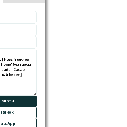
звінок
atsApp