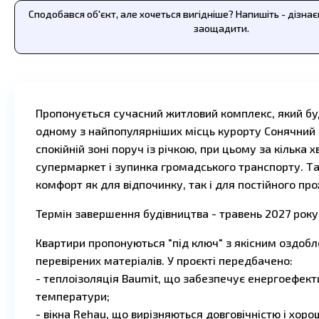
Сподобався об'єкт, але хочеться вигідніше? Напишіть - дізна
заощадити.
Пропонується сучасний житловий комплекс, який буд
одному з найпопулярніших місць курорту Сонячний
спокійній зоні поруч із річкою, при цьому за кілька
супермаркет і зупинка громадського транспорту. Т
комфорт як для відпочинку, так і для постійного пр
Термін завершення будівництва - травень 2027 року
Квартири пропонуються "під ключ" з якісним оздоб
перевірених матеріалів. У проєкті передбачено:
- теплоізоляція Baumit, що забезпечує енергоефекти
температури;
- вікна Rehau, що вирізняються довговічністю і хор