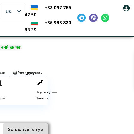
+38 097 755
UK
47 50
+35 988 330
83 39
ЧНИЙ БЕРЕГ
ане
Роздрукувати
Недоступно
нат
Поверх
ї
Заплануйте тур