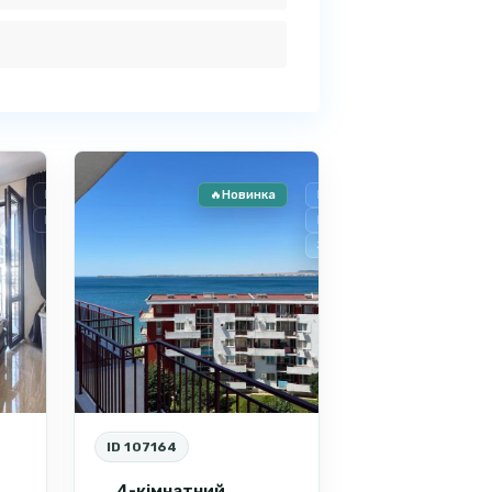
Святий
5
Влас
Продаж
🔥Новинка
Продаж
Вторинне житло
Вторинне житло
Знижено ціну
ID 107164
4-кімнатний