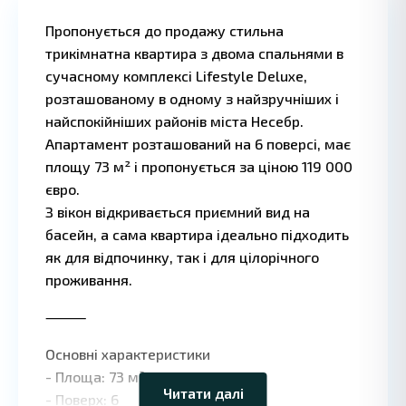
Пропонується до продажу стильна
трикімнатна квартира з двома спальнями в
сучасному комплексі Lifestyle Deluxe,
розташованому в одному з найзручніших і
найспокійніших районів міста Несебр.
Апартамент розташований на 6 поверсі, має
площу 73 м² і пропонується за ціною 119 000
євро.
З вікон відкривається приємний вид на
басейн, а сама квартира ідеально підходить
як для відпочинку, так і для цілорічного
проживання.
⸻
Leaflet
|
©
OpenStreetMap
contributors
Основні характеристики
- Площа: 73 м²
Читати далі
- Поверх: 6