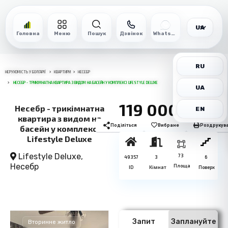
UA
Головна
Меню
Пошук
Дзвінок
WhatsApp
RU
НЕРУХОМІСТЬ У БОЛГАРІЇ
КВАРТИРИ
НЕСЕБР
НЕСЕБР - ТРИКІМНАТНА КВАРТИРА З ВИДОМ НА БАСЕЙН У КОМПЛЕКСІ LIFESTYLE DELUXE
UA
119 000€
Несебр - трикімнатна
EN
квартира з видом на
Поділіться
Вибране
Роздрукув
басейн у комплексі
Lifestyle Deluxe
Lifestyle Deluxe,
73
49357
3
6
Несебр
Площа
ID
Кімнат
Поверх
Запит
Заплануйте
Вторинне житло