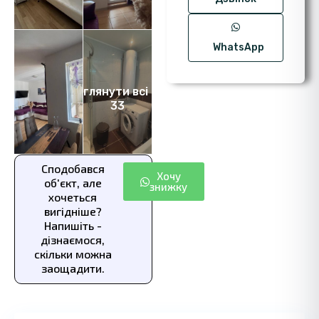
WhatsApp
Переглянути всі фото
33
Сподобався
Хочу
об'єкт, але
знижку
хочеться
вигідніше?
Напишіть -
дізнаємося,
скільки можна
заощадити.