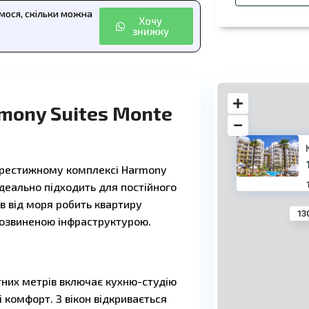
ємося, скільки можна
Хочу
знижку
mony Suites Monte
престижному комплексі Harmony
ідеально підходить для постійного
в від моря робить квартиру
13
розвиненою інфраструктурою.
них метрів включає кухню-студію
і комфорт. З вікон відкривається