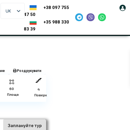
+38 097 755
UK
47 50
+35 988 330
83 39
ане
Роздрукувати
60
4
Площа
Поверх
ї
Заплануйте тур