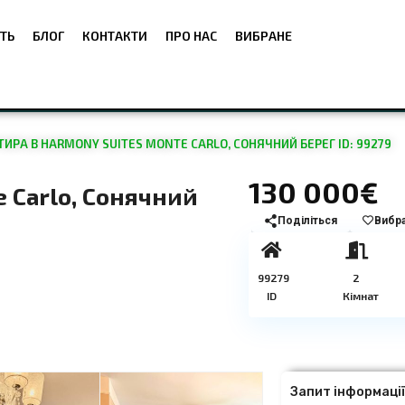
ТЬ
БЛОГ
КОНТАКТИ
ПРО НАС
ВИБРАНЕ
ИРА В HARMONY SUITES MONTE CARLO, СОНЯЧНИЙ БЕРЕГ ID: 99279
130 000€
 Carlo, Сонячний
Поділіться
Вибр
99279
2
ID
Кімнат
Запит інформаці