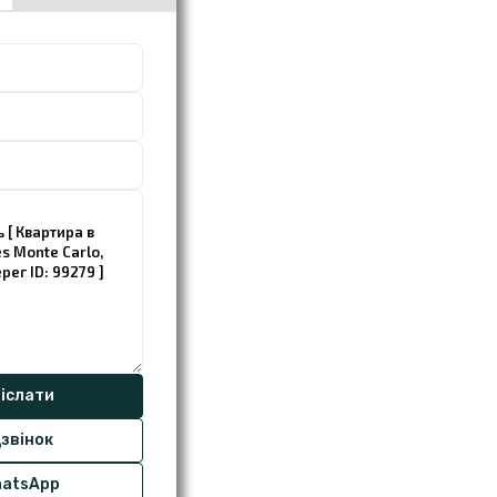
звінок
atsApp