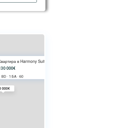
Квартира в Harmony Suites Mont
130 000€
1 BD
1 БА
60
·
·
0 000€