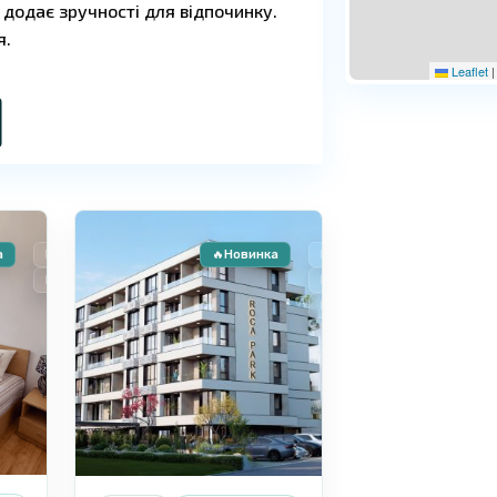
 додає зручності для відпочинку.
я.
Leaflet
|
Сонячний
15
Берег
а
Продаж
🔥Новинка
Продаж
Вторинне житло
Новобуд
Розстрочка
ь комфорту і розвинену
 дитячим, і SPA-зона з джакузі.
ухнею створюють додаткові
ходить для прогулянок.