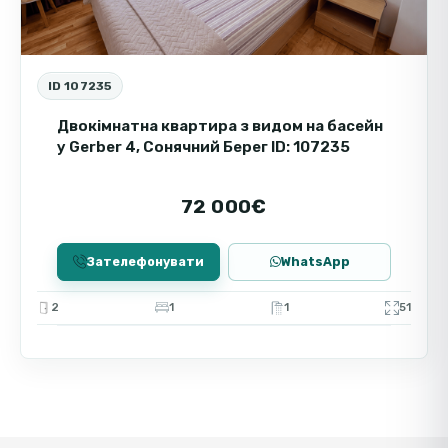
ID 107235
Двокімнатна квартира з видом на басейн
у Gerber 4, Сонячний Берег ID: 107235
72 000€
Зателефонувати
WhatsApp
2
1
1
51