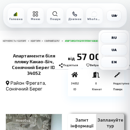
UA
Головна
Меню
Пошук
Дзвінок
WhatsApp
RU
НЕРУХОМІСТЬ У БОЛГАРІЇ
КВАРТИРИ
СОНЯЧНИЙ БЕРЕГ
АПАРТАМЕНТИ БІЛЯ ПЛЯЖУ КАКАО-БІЧ, СОНЯЧНИЙ БЕРЕГ ID: 34052
UA
57 000€
Апартаменти біля
від
пляжу Какао-Біч,
EN
Поділіться
Вибране
Роздрукув
Сонячний Берег ID:
34052
Район Фрегата,
34052
0
Недоступно
Сонячний Берег
ID
Кімнат
Поверх
Запит
Заплануйте
Новобуд
інформації
тур