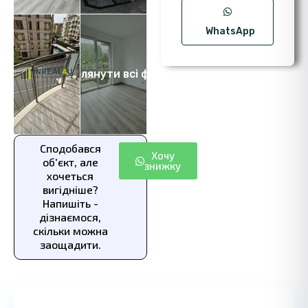
WhatsApp
Переглянути всі фото 8
Сподобався
Хочу
об'єкт, але
знижку
хочеться
вигідніше?
Напишіть -
дізнаємося,
скільки можна
заощадити.