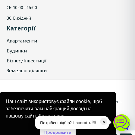
СБ: 10:00 - 14:00
ВС: Вихідний
Категорії
Апартаменти
Будинки
Бізнес/Інвестиції
Земельні ділянки
© 2024. Bulgaria Tours by Inrealr4u. Усі права захищені.
Наш сайт використовує файли cookie, щоб
забезпечити вам найкращий досвід на
Карта сайту
Політика конфіденційності
нашому сайті.
Детальніше
×
Потрібен підбір? Напишіть 👋
Продовжити