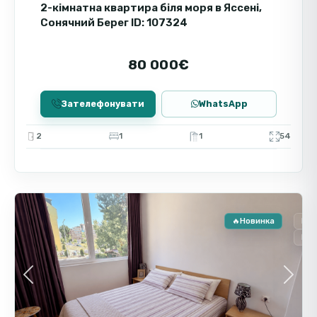
2-кімнатна квартира біля моря в Яссені,
Сонячний Берег ID: 107324
80 000€
Зателефонувати
WhatsApp
2
1
1
54
Сонячний
9
Берег
🔥Новинка
Пр
Вто
Previous
Next