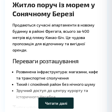
Житло поруч із морем у
Сонячному Березі
Продаються сучасні апартаменти в новому
будинку в районі Фрегата, всього за 400
метрів від пляжу Какао-Біч. Це чудова
пропозиція для відпочинку та вигідної
оренди.
Переваги розташування
Розвинена інфраструктура: магазини, кафе
та транспортне сполучення
Leaflet
|
©
Тихий і спокійний район без нічного шуму
OpenStreetMap
Зручний доступ до центру курорту та
contributors
історичного Несебра
Читати далі
Типи квартир та ціни