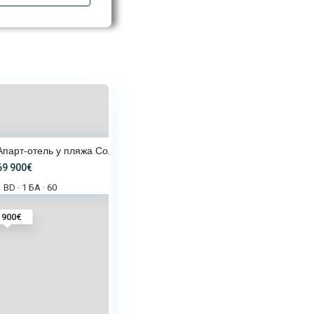
Апарт-отель у пляжа Солнечного
69 900€
1 BD
1 БА
60
·
·
 900€