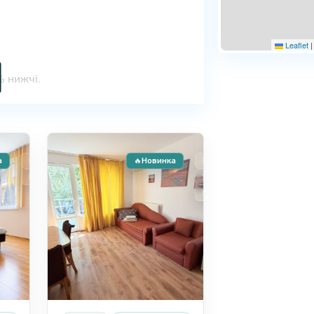
Leaflet
|
% нижчі.
Сонячний
9
Берег
а
Продаж
🔥Новинка
Продаж
Вторинне житло
Новобуд
Розстрочка
кувальні місця. Надаємо послуги