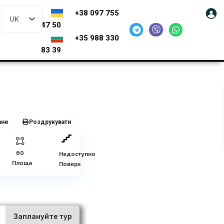
+38 097 755
UK
47 50
+35 988 330
83 39
ане
Роздрукувати
60
Недоступно
Площа
Поверх
ї
Заплануйте тур