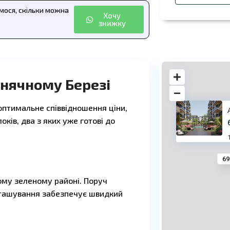
ємося, скільки можна
Хочу
знижку
онячному Березі
оптимальне співвідношення ціни,
оків, два з яких уже готові до
69
хому зеленому районі. Поруч
зташування забезпечує швидкий