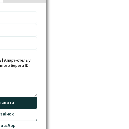
звінок
atsApp