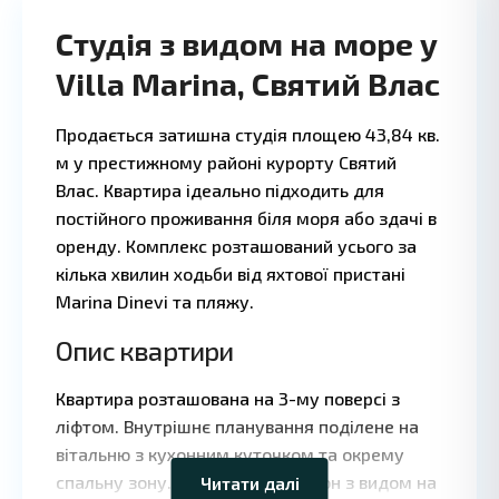
Студія з видом на море у
Villa Marina, Святий Влас
Продається затишна студія площею 43,84 кв.
м у престижному районі курорту Святий
Влас. Квартира ідеально підходить для
постійного проживання біля моря або здачі в
оренду. Комплекс розташований усього за
кілька хвилин ходьби від яхтової пристані
Marina Dinevi та пляжу.
Опис квартири
Leaflet
|
©
Квартира розташована на 3-му поверсі з
OpenStreetMap
ліфтом. Внутрішнє планування поділене на
contributors
вітальню з кухонним куточком та окрему
спальну зону. Є засклений балкон з видом на
Читати далі