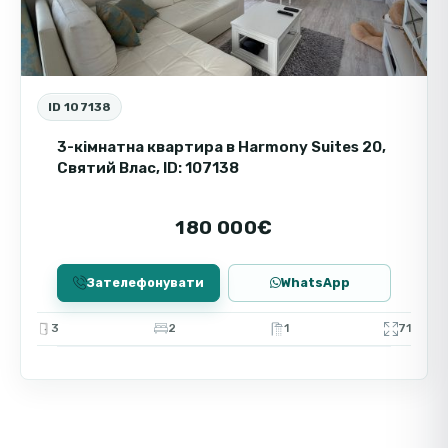
ID 107138
3-кімнатна квартира в Harmony Suites 20,
Святий Влас, ID: 107138
180 000€
Зателефонувати
WhatsApp
3
2
1
71