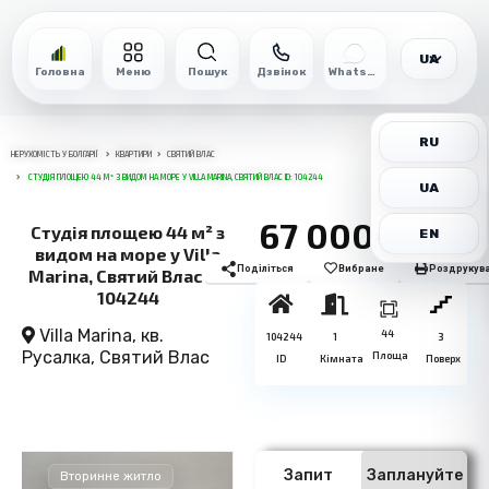
UA
Головна
Меню
Пошук
Дзвінок
WhatsApp
RU
НЕРУХОМІСТЬ У БОЛГАРІЇ
КВАРТИРИ
СВЯТИЙ ВЛАС
СТУДІЯ ПЛОЩЕЮ 44 М² З ВИДОМ НА МОРЕ У VILLA MARINA, СВЯТИЙ ВЛАС ID: 104244
UA
67 000€
Студія площею 44 м² з
EN
видом на море у Villa
Поділіться
Вибране
Роздрукув
Marina, Святий Влас ID:
104244
Villa Marina, кв.
44
104244
1
3
Русалка,
Святий Влас
Площа
ID
Кімната
Поверх
Запит
Заплануйте
Вторинне житло