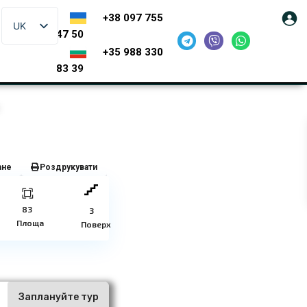
+38 097 755
UK
47 50
+35 988 330
83 39
ане
Роздрукувати
83
3
Площа
Поверх
ї
Заплануйте тур