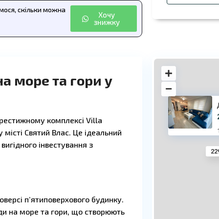
ємося, скільки можна
Хочу
знижку
а море та гори у
рестижному комплексі Villa
місті Святий Влас. Це ідеальний
вигідного інвестування з
22
версі п’ятиповерхового будинку.
ди на море та гори, що створюють