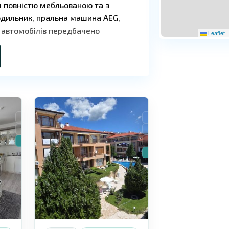
 повністю мебльованою та з
одильник, пральна машина AEG,
 автомобілів передбачено
Leaflet
|
Святий
9
Влас
Продаж
Продаж
Вторинне житло
Вторинне житло
🔥Новинка
Знижено ціну
🔥Новинка
 розвинену інфраструктуру. На
зоною, зона відпочинку з
ередземноморської кухні, а також
урами. Для сімей передбачено