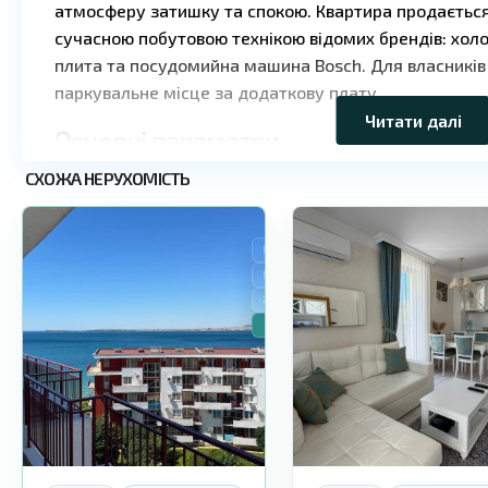
атмосферу затишку та спокою. Квартира продається
сучасною побутовою технікою відомих брендів: хол
плита та посудомийна машина Bosch. Для власників
паркувальне місце за додаткову плату.
Читати далі
Основні параметри
Святий
Святий
СХОЖА НЕРУХОМІСТЬ
Тип: квартира
9
Влас
9
Влас
Площа: 83 м²
Поверх: 3 з 5
Продаж
Плата за обслуговування: 15 євро/м² на рік
Вторинне житло
Статус: готове до експлуатації (Акт 16)
Знижено ціну
🔥Новинка
Інфраструктура комплексу
Villa Florence пропонує високий рівень комфорту та
території комплексу є відкритий басейн із дитячою 
шезлонгами, ресторан із стравами болгарської та с
СПА-центр із масажем та косметологічними процед