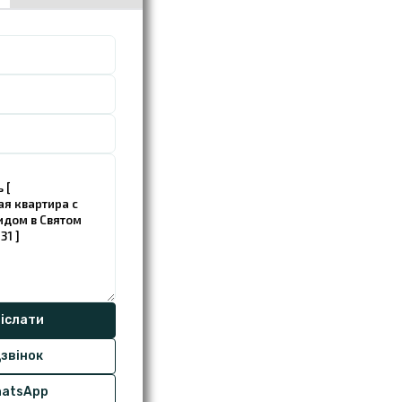
звінок
atsApp