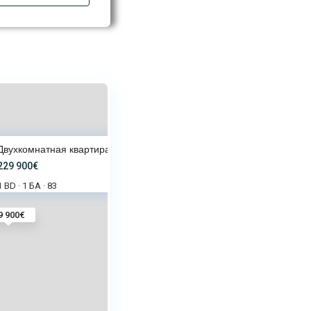
Двухкомнатная квартира с ремон
229 900€
1 BD
1 БА
83
·
·
9 900€