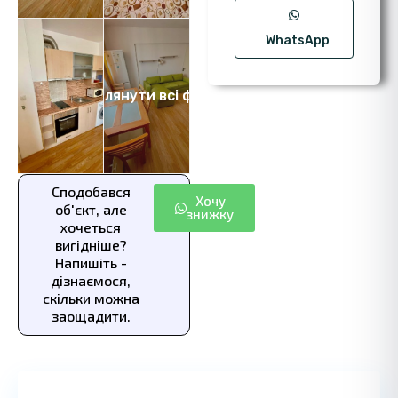
WhatsApp
Переглянути всі фото 8
Сподобався
Хочу
об'єкт, але
знижку
хочеться
вигідніше?
Напишіть -
дізнаємося,
скільки можна
заощадити.