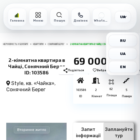
UA
Головна
Меню
Пошук
Дзвінок
WhatsApp
RU
НЕРУХОМІСТЬ У БОЛГАРІЇ
КВАРТИРИ
СОНЯЧНИЙ БЕРЕГ
2-КІМНАТНА КВАРТИРА В ЧАЙЦІ, СОНЯЧНИЙ БЕРЕГ ID: 103586
UA
69 000€
2-кімнатна квартира в
Чайці, Сонячний Берег
EN
Поділіться
Вибране
Роздрукув
ID: 103586
Style, кв. «Чайка»,
Сонячний Берег
62
103586
2
5
Площа
ID
Кімнат
Поверх
Запит
Заплануйте
Вторинне житло
інформації
тур