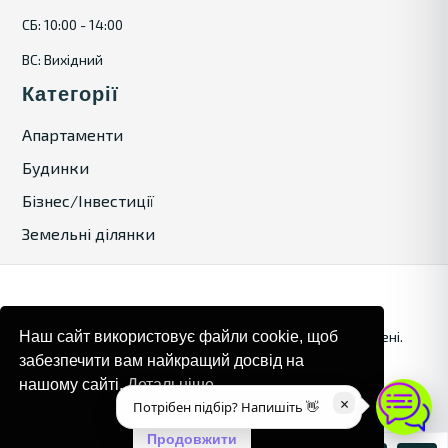
СБ: 10:00 - 14:00
ВС: Вихідний
Категорії
Апартаменти
Будинки
Бізнес/Інвестиції
Земельні ділянки
© 2024. Bulgaria Tours by Inrealr4u. Усі права захищені.
Наш сайт використовує файли cookie, щоб
забезпечити вам найкращий досвід на
Карта сайту
Політика конфіденційності
нашому сайті.
Детальніше
×
Потрібен підбір? Напишіть 👋
Продовжити