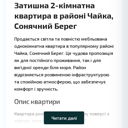
Затишна 2-кімнатна
квартира в районі Чайка,
Сонячний Берег
Продається світла та повністю мебльована
однокімнатна квартира в популярному районі
Чайка, Сонячний Берег. Це чудова пропозиція
як для постійного проживання, так і для
вигідної оренди біля моря. Район
відрізняється розвиненою інфраструктурою
та спокійною атмосферою, що забезпечує
комфорт і зручність.
Leaflet
|
©
Опис квартири
OpenStreetMap
contributors
Квартира розташована на п'ятому поверсі з
Читати далі
ліфтом, загальною площею 62 м².
Складається з просторої вітальні з кухонною