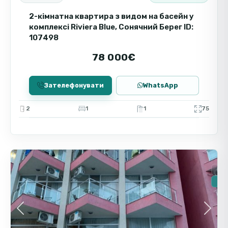
2-кімнатна квартира з видом на басейн у
комплексі Riviera Blue, Сонячний Берег ID:
107498
78 000€
Зателефонувати
WhatsApp
2
1
1
75
Сонячний
9
Берег
Вто
🔥Н
Previous
Next