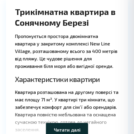
Трикімнатна квартира в
Сонячному Березі
Пропонується простора двокімнатна
квартира у закритому комплексі New Line
Village, розташованому всього за 400 метрів
від пляжу. Це чудове рішення для
проживання біля моря або вигідної оренди.
Характеристики квартири
Квартира розташована на другому поверсі та
має площу 71 м². У квартирі три кімнати, що
Leaflet
|
©
забезпечує комфорт для сім’ї або орендарів.
OpenStreetMap
Квартира повністю мебльована та оснащена
contributors
сучасною технікою, готова до негайного
заселення.
Читати далі