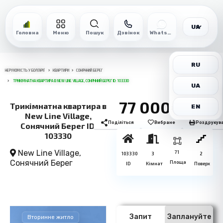
UA
Головна
Меню
Пошук
Дзвінок
WhatsApp
RU
НЕРУХОМІСТЬ У БОЛГАРІЇ
КВАРТИРИ
СОНЯЧНИЙ БЕРЕГ
ТРИКІМНАТНА КВАРТИРА В NEW LINE VILLAGE, СОНЯЧНИЙ БЕРЕГ ID: 103330
UA
77 000€
Трикімнатна квартира в
EN
New Line Village,
Поділіться
Вибране
Роздрукув
Сонячний Берег ID:
103330
New Line Village,
71
103330
3
2
Сонячний Берег
Площа
ID
Кімнат
Поверх
Запит
Заплануйте
Вторинне житло