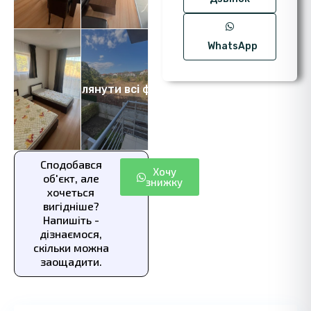
WhatsApp
Переглянути всі фото 8
Сподобався
Хочу
об'єкт, але
знижку
хочеться
вигідніше?
Напишіть -
дізнаємося,
скільки можна
заощадити.