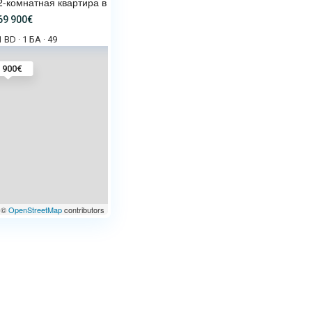
2-комнатная квартира в Abelia
69 900€
1 BD
1 БА
49
·
·
 900€
©
OpenStreetMap
contributors