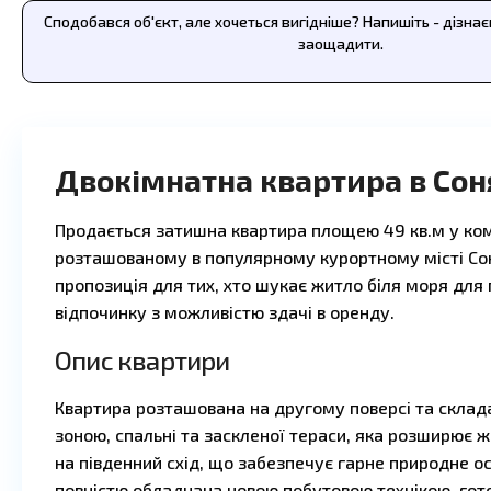
Сподобався об'єкт, але хочеться вигідніше? Напишіть - дізна
заощадити.
Двокімнатна квартира в Сон
Продається затишна квартира площею 49 кв.м у комп
розташованому в популярному курортному місті Со
пропозиція для тих, хто шукає житло біля моря для
відпочинку з можливістю здачі в оренду.
Опис квартири
Квартира розташована на другому поверсі та склада
зоною, спальні та заскленої тераси, яка розширює ж
на південний схід, що забезпечує гарне природне о
повністю обладнана новою побутовою технікою, гото