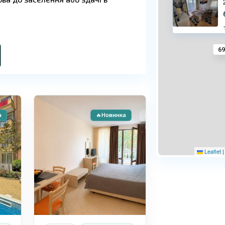
69
Сонячний
9
Берег
а
Продаж
🔥Новинка
Продаж
Вторинне житло
Вторинне житло
Знижено ціну
ю територією, що включає
Leaflet
|
ені відповідно до високих
. Служба підтримки забезпечує
всі умови для відпочинку та