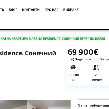
ТЬ
БЛОГ
КОНТАКТИ
ПРО НАС
ВИБРАНЕ
НАТНА КВАРТИРА В ABELIA RESIDENCE, СОНЯЧНИЙ БЕРЕГ ID: 103316
69 900€
sidence, Сонячний
Поділіться
Вибр
103316
2
ID
Кімнат
Запит інформаці