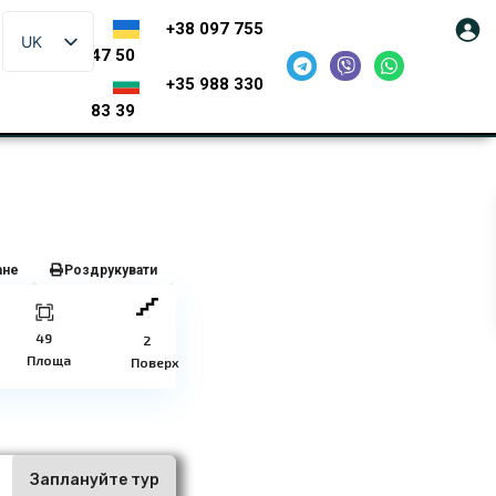
+38 097 755
UK
47 50
+35 988 330
83 39
ане
Роздрукувати
49
2
Площа
Поверх
ї
Заплануйте тур