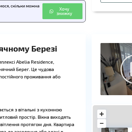
ємося, скільки можна
Хочу
знижку
ячному Березі
лексі Abelia Residence,
нячний Берег. Це чудова
 постійного проживання або
ється з вітальні з кухонною
итловий простір. Вікна виходять
світлення протягом дня. Квартира
ва до заселення або здачі в