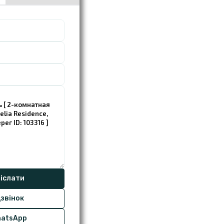
звінок
atsApp