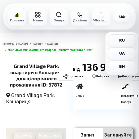
UA
Головна
Меню
Пошук
Дзвінок
WhatsApp
RU
НЕРУХОМІСТЬ У БОЛГАРІЇ
КВАРТИРИ
КОШАРИЦЯ
GRAND VILLAGE PARK: КВАРТИРИ В КОШАРИЦІ ДЛЯ ЦІЛОРІЧНОГО ПРОЖИВАННЯ ID: 97872
UA
136 995€
Grand Village Park:
EN
від
квартири в Кошариці
Поділіться
Вибране
Роздрукув
для цілорічного
проживання ID: 97872
Grand Village Park,
97872
Недоступно
Кошариця
ID
Поверх
Запит
Заплануйте
Новобуд
Розстрочка