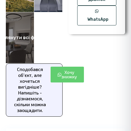
WhatsApp
еглянути всі фото 12
Сподобався
Хочу
об'єкт, але
знижку
хочеться
вигідніше?
Напишіть -
дізнаємося,
скільки можна
заощадити.