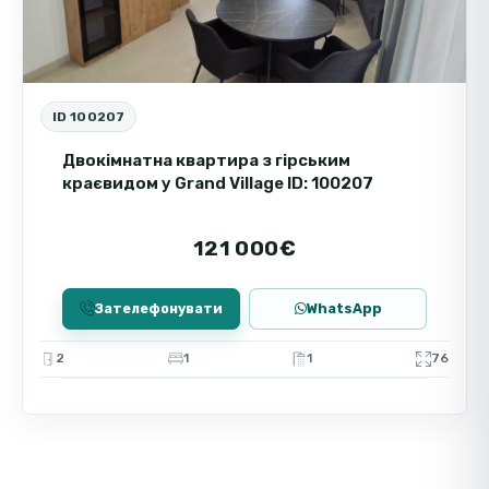
ID 100207
Двокімнатна квартира з гірським
краєвидом у Grand Village ID: 100207
121 000€
Зателефонувати
WhatsApp
2
1
1
76