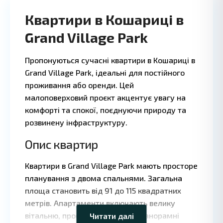
Квартири в Кошариці в
Grand Village Park
Пропонуються сучасні квартири в Кошариці в
·
·
Grand Village Park, ідеальні для постійного
проживання або оренди. Цей
малоповерховий проєкт акцентує увагу на
комфорті та спокої, поєднуючи природу та
розвинену інфраструктуру.
Опис квартир
Квартири в Grand Village Park мають просторе
Leaflet
|
©
планування з двома спальнями. Загальна
OpenStreetMap
площа становить від 91 до 115 квадратних
contributors
метрів. Апартаменти включають велику
вітальню, просторі тераси або панорамні
Читати далі