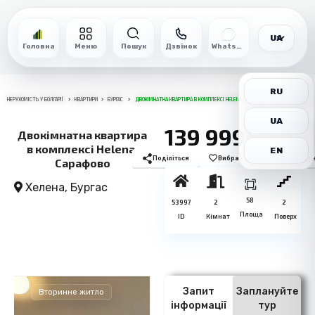
UA
Головна
Меню
Пошук
Дзвінок
WhatsApp
RU
НЕРУХОМІСТЬ У БОЛГАРІЇ
КВАРТИРИ
БУРГАС
ДВОКІМНАТНА КВАРТИРА В КОМПЛЕКСІ HELENA, САРАФОВО
UA
139 999€
Двокімнатна квартира
в комплексі Helena,
EN
Поділіться
Вибране
Роздрукув
Сарафово
Хелена,
Бургас
58
53997
2
2
Площа
ID
Кімнат
Поверх
Запит
Заплануйте
Вторинне житло
інформації
тур