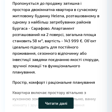
Пропонується до продажу затишна і
простора двокімнатна квартира в сучасному
житловому будинку Helena, розташованому в
одному з найбільш затребуваних районів
Бургаса - Сарафово. Апартамент
розташований на 2 поверсі, загальна площа
становить 58 м², вартість - 143 999 €. Об'єкт
ідеально підходить для постійного
проживання, сезонного відпочинку або
інвестиції завдяки поєднанню якості споруди,
зручної локації та функціонального
планування.
Простір, комфорт і раціональне планування
Leaflet
|
©
OpenStreetMap
contributors
Квартира включає простору вітальню з
кухонною зоною, ізольовану спальню, ванну
Читати далі
кімнату і зручний балкон. Планування
дозволяє розмістити повноцінну зону