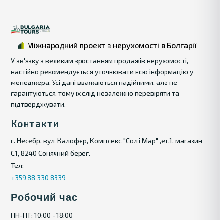
Двокімнатна квартира в Helena, Сарафово -
це сучасний, практичний і ліквідний об'єкт
нерухомості з чудовим плануванням, якісним
будинком і вигідним розташуванням. Площа
Міжнародний проект з нерухомості в Болгарії
58 м², 2 поверх, ціна 143 999 €.
У зв'язку з великим зростанням продажів нерухомості,
настійно рекомендується уточнювати всю інформацію у
Цей варіант варто розглянути тим, хто шукає
менеджера. Усі дані вважаються надійними, але не
житло біля моря з комфортом міського
гарантуються, тому їх слід незалежно перевіряти та
району і перспективою зростання вартості.
підтверджувати.
Контакти
г. Несебр, вул. Калофер, Комплекс "Сол і Мар" ,ет.1, магазин
С1, 8240 Сонячний берег.
Тел:
+359 88 330 8339
Робочий час
ПН-ПТ: 10:00 - 18:00