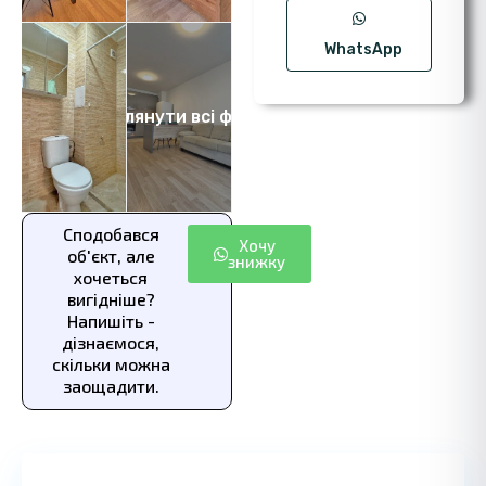
WhatsApp
Переглянути всі фото 12
Сподобався
Хочу
об'єкт, але
знижку
хочеться
вигідніше?
Напишіть -
дізнаємося,
скільки можна
заощадити.