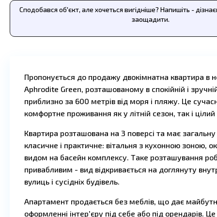
Сподобався об'єкт, але хочеться вигідніше? Напишіть - дізна
заощадити.
Пропонується до продажу двокімнатна квартира в 
Aphrodite Green, розташованому в спокійній і зручні
приблизно за 600 метрів від моря і пляжу. Це сучасн
комфортне проживання як у літній сезон, так і цілий 
Квартира розташована на 3 поверсі та має загальн
класичне і практичне: вітальня з кухонною зоною, о
видом на басейн комплексу. Таке розташування ро
привабливим - вид відкривається на доглянуту вну
вулиць і сусідніх будівель.
Апартамент продається без меблів, що дає майбутн
оформленні інтер'єру під себе або під орендарів. Це