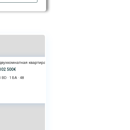
двухкомнатная квартира с видом
102 500€
1 BD
1 БА
48
·
·
2 500€