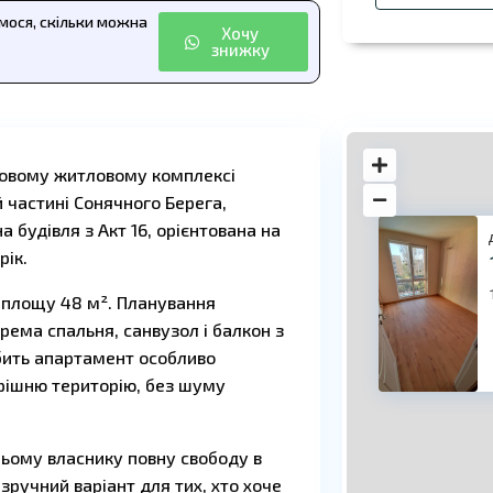
ємося, скільки можна
Хочу
знижку
новому житловому комплексі
й частині Сонячного Берега,
а будівля з Акт 16, орієнтована на
рік.
у площу 48 м². Планування
крема спальня, санвузол і балкон з
10
бить апартамент особливо
трішню територію, без шуму
ьому власнику повну свободу в
 зручний варіант для тих, хто хоче