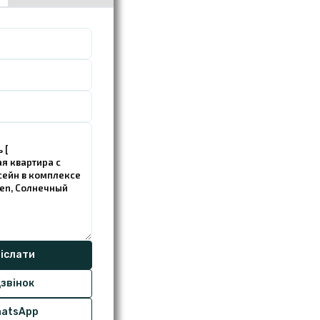
звінок
atsApp