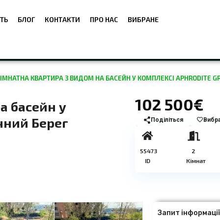
ТЬ
БЛОГ
КОНТАКТИ
ПРО НАС
ВИБРАНЕ
МНАТНА КВАРТИРА З ВИДОМ НА БАСЕЙН У КОМПЛЕКСІ APHRODITE G
102 500€
а басейн у
ячний Берег
Поділіться
Вибр
55473
2
ID
Кімнат
Запит інформаці