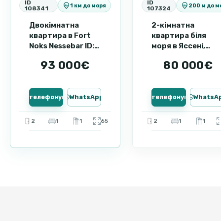
ID
ID
1 км до моря
200 м до м
108341
107324
Двокімнатна
2-кімнатна
квартира в Fort
квартира біля
Noks Nessebar ID:
моря в Яссені,
87125
Сонячний Берег ID
93 000€
80 000€
107324
Зателефонувати
WhatsApp
Зателефонувати
WhatsA
2
1
1
65
2
1
1