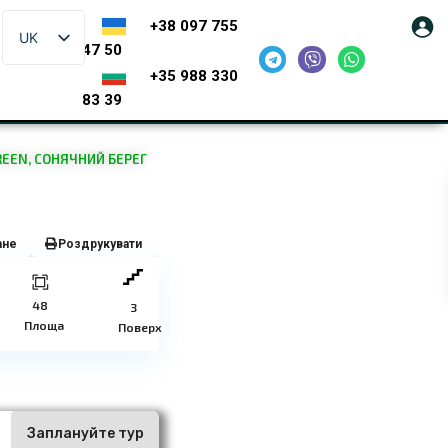
+38 097 755
UK
47 50
+35 988 330
83 39
REEN, СОНЯЧНИЙ БЕРЕГ
ане
Роздрукувати
48
3
Площа
Поверх
ї
Заплануйте тур