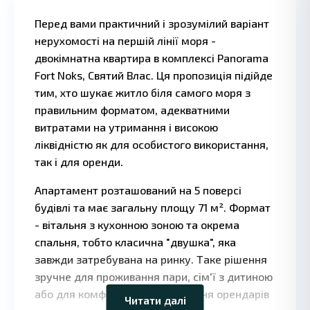
Перед вами практичний і зрозумілий варіант
нерухомості на першій лінії моря -
двокімнатна квартира в комплексі Panorama
Fort Noks, Святий Влас. Ця пропозиція підійде
тим, хто шукає житло біля самого моря з
правильним форматом, адекватними
витратами на утримання і високою
ліквідністю як для особистого використання,
так і для оренди.
Апартамент розташований на 5 поверсі
будівлі та має загальну площу 71 м². Формат
- вітальня з кухонною зоною та окрема
спальня, тобто класична "двушка", яка
Leaflet
|
©
OpenStreetMap
завжди затребувана на ринку. Таке рішення
contributors
зручне для проживання пари, сім'ї з дитиною
або для комфортного розміщення орендарів
Читати далі