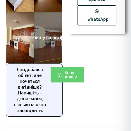
WhatsApp
Переглянути всі фото 9
Сподобався
Хочу
об'єкт, але
знижку
хочеться
вигідніше?
Напишіть -
дізнаємося,
скільки можна
заощадити.