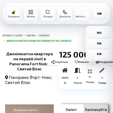
UA
Головна
Меню
Пошук
Дзвінок
WhatsApp
RU
НЕРУХОМІСТЬ У БОЛГАРІЇ
КВАРТИРИ
СВЯТИЙ ВЛАС
ДВОКІМНАТНА КВАРТИРА НА ПЕРШІЙ ЛІНІЇ В PANORAMA FORT NOKS, СВЯТИЙ ВЛАС
UA
125 000€
Двокімнатна квартира
EN
на першій лінії в
Поділіться
Вибране
Роздрукув
Panorama Fort Noks,
Святий Влас
Панорама Форт-Нокс,
71
55995
2
5
Святий Влас
Площа
ID
Кімнат
Поверх
Запит
Заплануйте
Вторинне житло