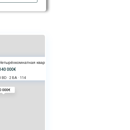
Четырёхкомнатная квартира в Ра
140 000€
3 BD
2 БА
114
·
·
0 000€