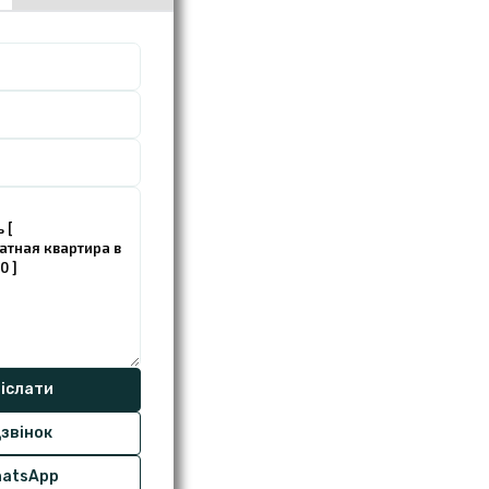
звінок
atsApp