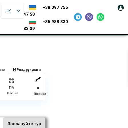
+38 097 755
UK
47 50
+35 988 330
83 39
ане
Роздрукувати
114
4
Площа
Поверх
ї
Заплануйте тур