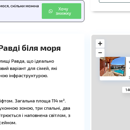
ємося, скільки можна
Хочу
знижку
Равді біля моря
лищі Равда, що ідеально
вий варіант для сімей, які
еною інфраструктурою.
14
ліфтом. Загальна площа 114 м².
ухонною зоною, три спальні, два
ітрюється і наповнена світлом, з
асейном.