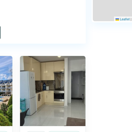
Leaflet
|
9
Равда
Продаж
Продаж
Вторинне житло
Вторинне житло
сейном і спокійну атмосферу. Усі
З видом на море
м обслуговуванням. Доступні
гідним вкладенням. Територія, що
розвиненою інфраструктурою і