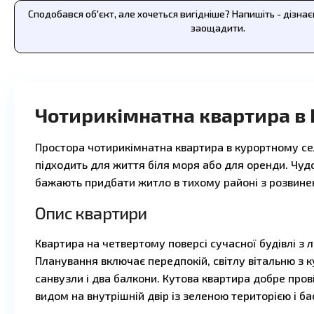
Сподобався об'єкт, але хочеться вигідніше? Напишіть - дізна
заощадити.
Чотирикімнатна квартира в 
Простора чотирикімнатна квартира в курортному се
підходить для життя біля моря або для оренди. Чудо
бажають придбати житло в тихому районі з розвин
Опис квартири
Квартира на четвертому поверсі сучасної будівлі з 
Планування включає передпокій, світлу вітальню з к
санвузли і два балкони. Кутова квартира добре пров
видом на внутрішній двір із зеленою територією і б