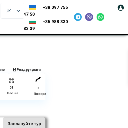
+38 097 755
UK
47 50
+35 988 330
83 39
ане
Роздрукувати
61
3
Площа
Поверх
ї
Заплануйте тур