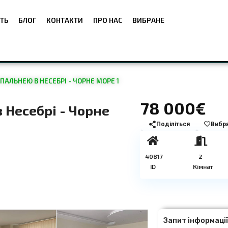
ТЬ
БЛОГ
КОНТАКТИ
ПРО НАС
ВИБРАНЕ
АЛЬНЕЮ В НЕСЕБРІ - ЧОРНЕ МОРЕ 1
78 000€
 Несебрі - Чорне
Поділіться
Вибр
40817
2
ID
Кімнат
Запит інформаці