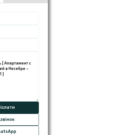
звінок
atsApp