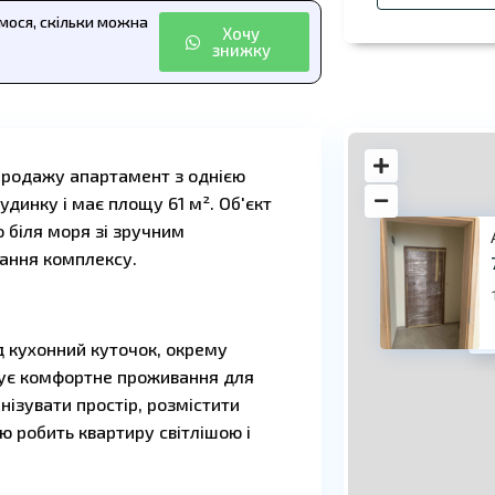
ємося, скільки можна
Хочу
знижку
 продажу апартамент з однією
динку і має площу 61 м². Об'єкт
 біля моря зі зручним
вання комплексу.
78
д кухонний куточок, окрему
чує комфортне проживання для
нізувати простір, розмістити
цю робить квартиру світлішою і