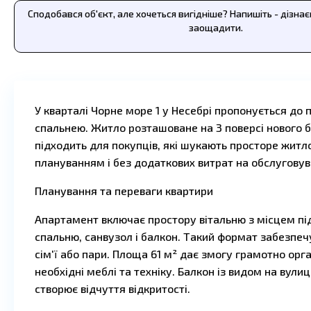
Сподобався об'єкт, але хочеться вигідніше? Напишіть - дізна
заощадити.
У кварталі Чорне море 1 у Несебрі пропонується до
спальнею. Житло розташоване на 3 поверсі нового бу
підходить для покупців, які шукають просторе житло
плануванням і без додаткових витрат на обслугову
Планування та переваги квартири
Апартамент включає простору вітальню з місцем пі
спальню, санвузол і балкон. Такий формат забезпе
сім'ї або пари. Площа 61 м² дає змогу грамотно орга
необхідні меблі та техніку. Балкон із видом на вули
створює відчуття відкритості.