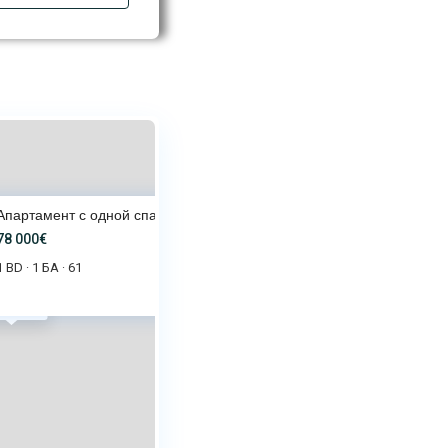
Апартамент с одной спальней в
78 000€
1 BD
1 БА
61
·
·
 000€