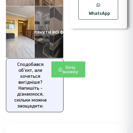
WhatsApp
Переглянути всі фото 21
Сподобався
Хочу
об'єкт, але
знижку
хочеться
вигідніше?
Напишіть -
дізнаємося,
скільки можна
заощадити.