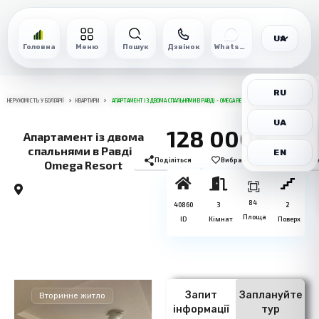
UA
Головна
Меню
Пошук
Дзвінок
WhatsApp
RU
НЕРУХОМІСТЬ У БОЛГАРІЇ
КВАРТИРИ
АПАРТАМЕНТ ІЗ ДВОМА СПАЛЬНЯМИ В РАВДІ - OMEGA RESORT
UA
128 000€
Апартамент із двома
спальнями в Равді -
EN
Поділіться
Вибране
Роздрукув
Omega Resort
84
40860
3
2
Площа
ID
Кімнат
Поверх
Запит
Заплануйте
Вторинне житло
інформації
тур