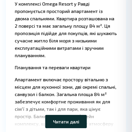
У комплексі Omega Resort у Равді
пропонується просторий апартамент із
двома спальнями. Квартира розташована на
2 поверсі та має загальну площу 84 м². Ця
пропозиція підійде для покупців, які шукають
сучасне житло біля моря з низькими
експлуатаційними витратами і зручним
плануванням.
Планування та переваги квартири
Апартамент включає простору вітальню з
місцем для кухонної зони, дві окремі спальні,
санвузол і балкон. Загальна площа 84 м²
Leaflet
|
©
забезпечує комфортне проживання як для
OpenStreetMap
contributors
сім'ї з дітьми, так і для пари, яка цінує
простір. Балкон виходить на басейн
Читати далі
комплексу, що створює приємну атмосферу
відпочинку і дає змогу насолоджуватися